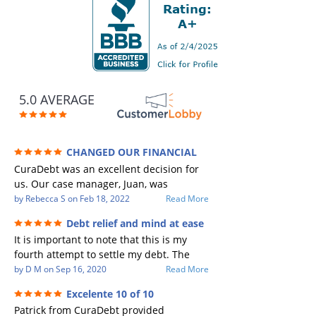
5.0 AVERAGE
CHANGED OUR FINANCIAL
FUTURE (credit 200 Points / 90 K in debt
CuraDebt was an excellent decision for
GONE)
us. Our case manager, Juan, was
incredible to work with. He and Julio
by
Rebecca S
on
Feb 18, 2022
Read More
were there every step of the way for us.
Debt relief and mind at ease
Every communication was quickly
It is important to note that this is my
responded to and all of our questions
fourth attempt to settle my debt. The
were answered. We were able to clear
first debt settlement company gave me
by
D M
on
Sep 16, 2020
Read More
up in excess of 90 K in debt in a few
bad advice, and I followed it. Now I have
years with a manageable payment.
Excelente 10 of 10
a debtor listing me as a charge off on my
CuraDebt gave us the opportunity to
Patrick from CuraDebt provided
credit report, even though they are paid