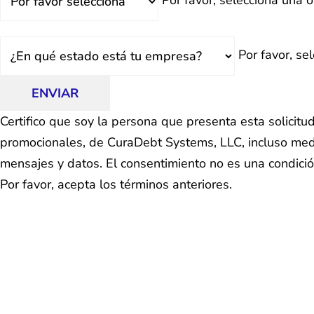
Por favor, selecciona una o
Estado
Por favor, se
ENVIAR
Certifico que soy la persona que presenta esta solicit
promocionales, de CuraDebt Systems, LLC, incluso medi
mensajes y datos. El consentimiento no es una condici
Por favor, acepta los términos anteriores.