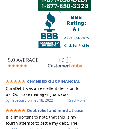
5.0 AVERAGE
CHANGED OUR FINANCIAL
FUTURE (credit 200 Points / 90 K in debt
CuraDebt was an excellent decision for
GONE)
us. Our case manager, Juan, was
incredible to work with. He and Julio
by
Rebecca S
on
Feb 18, 2022
Read More
were there every step of the way for us.
Debt relief and mind at ease
Every communication was quickly
It is important to note that this is my
responded to and all of our questions
fourth attempt to settle my debt. The
were answered. We were able to clear