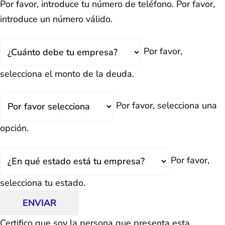
Por favor, introduce tu número de teléfono.
Por favor,
introduce un número válido.
Total
Por favor,
Deuda
selecciona el monto de la deuda.
¿Retrasado?
Por favor, selecciona una
opción.
Estado
Por favor,
selecciona tu estado.
ENVIAR
Certifico que soy la persona que presenta esta