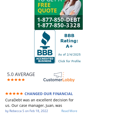
5.0 AVERAGE
CHANGED OUR FINANCIAL
FUTURE (credit 200 Points / 90 K in debt
CuraDebt was an excellent decision for
GONE)
us. Our case manager, Juan, was
incredible to work with. He and Julio
by
Rebecca S
on
Feb 18, 2022
Read More
were there every step of the way for us.