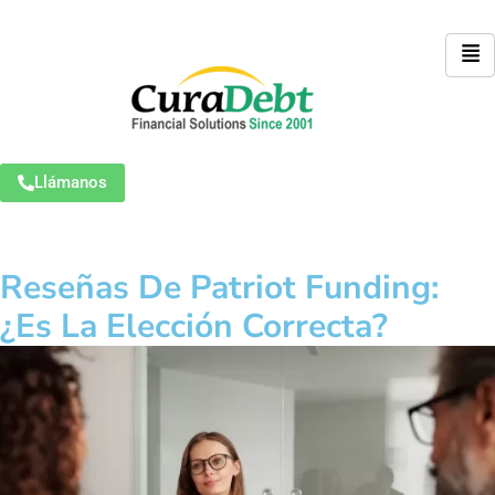
Llámanos
Reseñas De Patriot Funding:
¿Es La Elección Correcta?