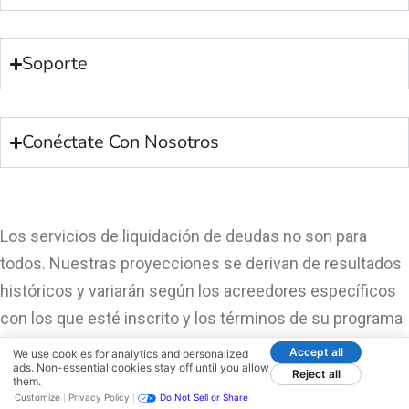
Soporte
Conéctate Con Nosotros
Los servicios de liquidación de deudas no son para
todos. Nuestras proyecciones se derivan de resultados
históricos y variarán según los acreedores específicos
con los que esté inscrito y los términos de su programa
individual. La finalización exitosa del programa depende
Accept all
We use cookies for analytics and personalized
ads. Non-essential cookies stay off until you allow
de varios factores, incluida su capacidad para acumular
Reject all
them.
suficientes fondos. No podemos asegurarle que sus
Customize
Privacy Policy
Do Not Sell or Share