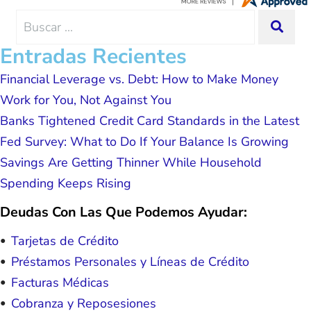
hope. I look forward to better days for
me and my family. All of this was
Search
SEA
possible because of J Miller, and I am
for:
forever grateful.
Entradas Recientes
Financial Leverage vs. Debt: How to Make Money
Work for You, Not Against You
Banks Tightened Credit Card Standards in the Latest
Fed Survey: What to Do If Your Balance Is Growing
Savings Are Getting Thinner While Household
Spending Keeps Rising
Deudas Con Las Que Podemos Ayudar:
Tarjetas de Crédito
Préstamos Personales y Líneas de Crédito
Facturas Médicas
Cobranza y Reposesiones