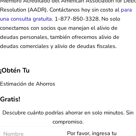
Miembro Acreditado del American Association for Debt
Resolution (AADR). Contáctanos hoy sin costo al
para
una consulta gratuita.
1-877-850-3328. No solo
conectamos con socios que manejan el alivio de
deudas personales, también ofrecemos alivio de
deudas comerciales y alivio de deudas fiscales.
¡Obtén Tu
Estimación de Ahorros
Gratis!
Descubre cuánto podrías ahorrar en solo minutos. Sin
compromiso.
Nombre
Por favor, ingresa tu