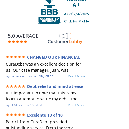
5.0 AVERAGE
CHANGED OUR FINANCIAL
FUTURE (credit 200 Points / 90 K in debt
CuraDebt was an excellent decision for
GONE)
us. Our case manager, Juan, was
incredible to work with. He and Julio
by
Rebecca S
on
Feb 18, 2022
Read More
were there every step of the way for us.
Debt relief and mind at ease
Every communication was quickly
It is important to note that this is my
responded to and all of our questions
fourth attempt to settle my debt. The
were answered. We were able to clear
first debt settlement company gave me
by
D M
on
Sep 16, 2020
Read More
up in excess of 90 K in debt in a few
bad advice, and I followed it. Now I have
years with a manageable payment.
Excelente 10 of 10
a debtor listing me as a charge off on my
CuraDebt gave us the opportunity to
Patrick from CuraDebt provided
credit report, even though they are paid
start over and do things the right way.
outstanding service. From the very