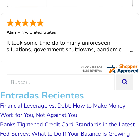
Julio M and Mario have been so helpful
in modifying payments to meet my life
changes and challenges. Curadet has a
team of professionals who are
courteous, knowledgeable and are
Alan
-
NV
,
United States
dedicated to achieving debt relief and
It took some time do to many unforeseen
debt management unique to me and my
situations, government shutdowns, pandemic,
situation. Each person I have worked
illnesses, etc... but bottom line, all was resolved.
with since joining has given me solid
Thanks Lisa....
advice, great resource material, and
hope. I look forward to better days for
me and my family. All of this was
Search
SEA
possible because of J Miller, and I am
for:
forever grateful.
Entradas Recientes
Financial Leverage vs. Debt: How to Make Money
Work for You, Not Against You
Banks Tightened Credit Card Standards in the Latest
Fed Survey: What to Do If Your Balance Is Growing