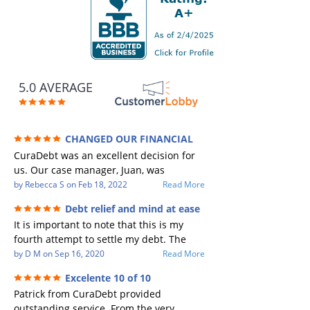
5.0 AVERAGE
CHANGED OUR FINANCIAL
FUTURE (credit 200 Points / 90 K in debt
CuraDebt was an excellent decision for
GONE)
us. Our case manager, Juan, was
incredible to work with. He and Julio
by
Rebecca S
on
Feb 18, 2022
Read More
were there every step of the way for us.
Debt relief and mind at ease
Every communication was quickly
It is important to note that this is my
responded to and all of our questions
fourth attempt to settle my debt. The
were answered. We were able to clear
first debt settlement company gave me
by
D M
on
Sep 16, 2020
Read More
up in excess of 90 K in debt in a few
bad advice, and I followed it. Now I have
years with a manageable payment.
Excelente 10 of 10
a debtor listing me as a charge off on my
CuraDebt gave us the opportunity to
Patrick from CuraDebt provided
credit report, even though they are paid
start over and do things the right way.
outstanding service. From the very