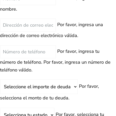
nombre.
Correo
Por favor, ingresa una
Electrónico
dirección de correo electrónico válida.
Teléfono
Por favor, ingresa tu
número de teléfono.
Por favor, ingresa un número de
teléfono válido.
Deuda
Por favor,
Total
selecciona el monto de tu deuda.
Estado
Por favor, selecciona tu