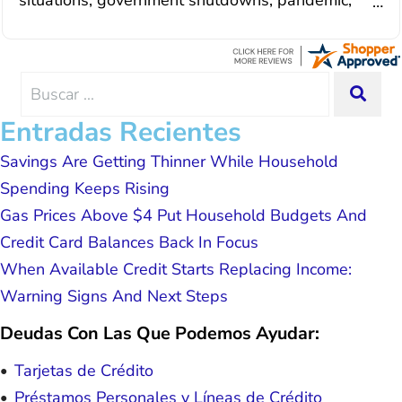
situations, government shutdowns, pandemic,
situation. Each person I have worked
illnesses, etc... but bottom line, all was resolved.
with since joining has given me solid
Thanks Lisa....
advice, great resource material, and
hope. I look forward to better days for
me and my family. All of this was
Search
SEA
possible because of J Miller, and I am
for:
forever grateful.
Entradas Recientes
Savings Are Getting Thinner While Household
Spending Keeps Rising
Gas Prices Above $4 Put Household Budgets And
Credit Card Balances Back In Focus
When Available Credit Starts Replacing Income:
Warning Signs And Next Steps
Deudas Con Las Que Podemos Ayudar:
Tarjetas de Crédito
Préstamos Personales y Líneas de Crédito