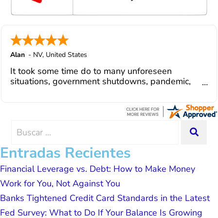
few hiccups since joining in June, but
Julio M and Mario have been so helpful
in modifying payments to meet my life
changes and challenges. Curadet has a
team of professionals who are
courteous, knowledgeable and are
Alan
-
NV
,
United States
dedicated to achieving debt relief and
It took some time do to many unforeseen
debt management unique to me and my
situations, government shutdowns, pandemic,
situation. Each person I have worked
illnesses, etc... but bottom line, all was resolved.
with since joining has given me solid
Thanks Lisa....
advice, great resource material, and
hope. I look forward to better days for
me and my family. All of this was
Search
SEA
possible because of J Miller, and I am
for:
forever grateful.
Entradas Recientes
Financial Leverage vs. Debt: How to Make Money
Work for You, Not Against You
Banks Tightened Credit Card Standards in the Latest
Fed Survey: What to Do If Your Balance Is Growing