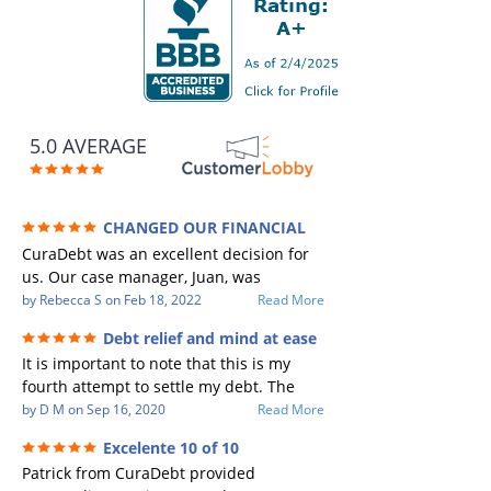
5.0 AVERAGE
CHANGED OUR FINANCIAL
FUTURE (credit 200 Points / 90 K in debt
CuraDebt was an excellent decision for
GONE)
us. Our case manager, Juan, was
incredible to work with. He and Julio
by
Rebecca S
on
Feb 18, 2022
Read More
were there every step of the way for us.
Debt relief and mind at ease
Every communication was quickly
It is important to note that this is my
responded to and all of our questions
fourth attempt to settle my debt. The
were answered. We were able to clear
first debt settlement company gave me
by
D M
on
Sep 16, 2020
Read More
up in excess of 90 K in debt in a few
bad advice, and I followed it. Now I have
years with a manageable payment.
Excelente 10 of 10
a debtor listing me as a charge off on my
CuraDebt gave us the opportunity to
Patrick from CuraDebt provided
credit report, even though they are paid
start over and do things the right way.