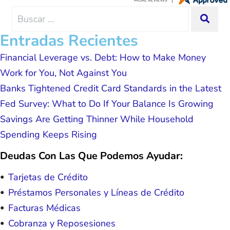
me and my family. All of this was
Search
SEA
possible because of J Miller, and I am
for:
forever grateful.
Entradas Recientes
Financial Leverage vs. Debt: How to Make Money
Work for You, Not Against You
Banks Tightened Credit Card Standards in the Latest
Fed Survey: What to Do If Your Balance Is Growing
Savings Are Getting Thinner While Household
Spending Keeps Rising
Deudas Con Las Que Podemos Ayudar:
Tarjetas de Crédito
Préstamos Personales y Líneas de Crédito
Facturas Médicas
Cobranza y Reposesiones