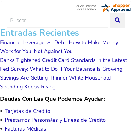
Lemus, ext 204 and he was excellent throughout.
advice, great resource material, and
He answered all of my questions quickly and
hope. I look forward to better days for
made my experience effortless.
me and my family. All of this was
Search
SEA
possible because of J Miller, and I am
for:
forever grateful.
Entradas Recientes
Financial Leverage vs. Debt: How to Make Money
Work for You, Not Against You
Banks Tightened Credit Card Standards in the Latest
Fed Survey: What to Do If Your Balance Is Growing
Savings Are Getting Thinner While Household
Spending Keeps Rising
Deudas Con Las Que Podemos Ayudar:
Tarjetas de Crédito
Préstamos Personales y Líneas de Crédito
Facturas Médicas