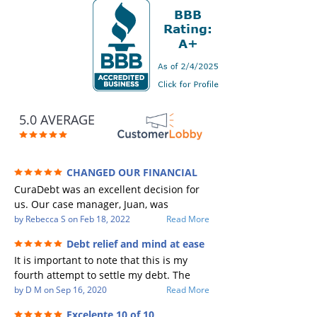
5.0 AVERAGE
CHANGED OUR FINANCIAL
FUTURE (credit 200 Points / 90 K in debt
CuraDebt was an excellent decision for
GONE)
us. Our case manager, Juan, was
incredible to work with. He and Julio
by
Rebecca S
on
Feb 18, 2022
Read More
were there every step of the way for us.
Debt relief and mind at ease
Every communication was quickly
It is important to note that this is my
responded to and all of our questions
fourth attempt to settle my debt. The
were answered. We were able to clear
first debt settlement company gave me
by
D M
on
Sep 16, 2020
Read More
up in excess of 90 K in debt in a few
bad advice, and I followed it. Now I have
years with a manageable payment.
Excelente 10 of 10