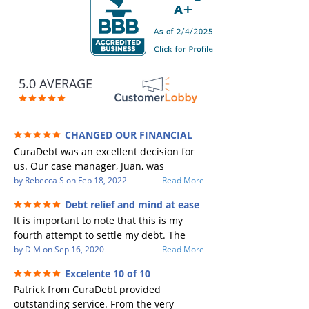
5.0 AVERAGE
CHANGED OUR FINANCIAL
FUTURE (credit 200 Points / 90 K in debt
CuraDebt was an excellent decision for
GONE)
us. Our case manager, Juan, was
incredible to work with. He and Julio
by
Rebecca S
on
Feb 18, 2022
Read More
were there every step of the way for us.
Debt relief and mind at ease
Every communication was quickly
It is important to note that this is my
responded to and all of our questions
fourth attempt to settle my debt. The
were answered. We were able to clear
first debt settlement company gave me
by
D M
on
Sep 16, 2020
Read More
up in excess of 90 K in debt in a few
bad advice, and I followed it. Now I have
years with a manageable payment.
Excelente 10 of 10
a debtor listing me as a charge off on my
CuraDebt gave us the opportunity to
Patrick from CuraDebt provided
credit report, even though they are paid
start over and do things the right way.
outstanding service. From the very
to date and I am making payments. The