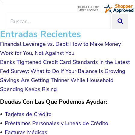
Thanks Lisa....
advice, great resource material, and
hope. I look forward to better days for
me and my family. All of this was
Search
SEA
possible because of J Miller, and I am
for:
forever grateful.
Entradas Recientes
Financial Leverage vs. Debt: How to Make Money
Work for You, Not Against You
Banks Tightened Credit Card Standards in the Latest
Fed Survey: What to Do If Your Balance Is Growing
Savings Are Getting Thinner While Household
Spending Keeps Rising
Deudas Con Las Que Podemos Ayudar:
Tarjetas de Crédito
Préstamos Personales y Líneas de Crédito
Facturas Médicas