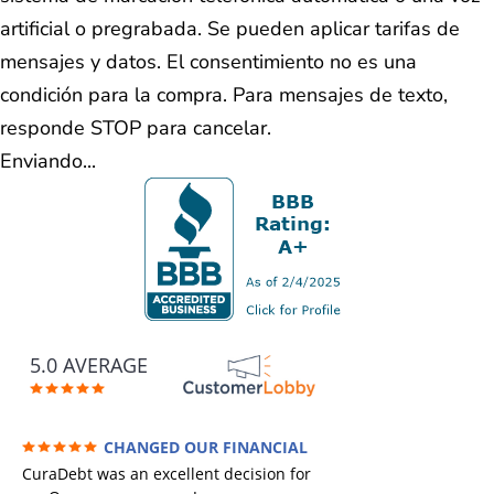
artificial o pregrabada. Se pueden aplicar tarifas de
mensajes y datos. El consentimiento no es una
condición para la compra. Para mensajes de texto,
responde STOP para cancelar.
Enviando...
5.0 AVERAGE
CHANGED OUR FINANCIAL
FUTURE (credit 200 Points / 90 K in debt
CuraDebt was an excellent decision for
GONE)