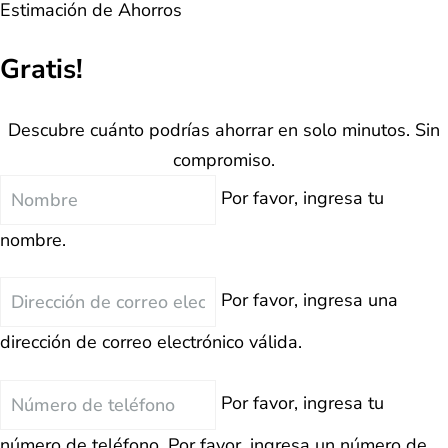
Estimación de Ahorros
Gratis!
Descubre cuánto podrías ahorrar en solo minutos. Sin
compromiso.
Nombre
Por favor, ingresa tu
nombre.
Correo
Por favor, ingresa una
Electrónico
dirección de correo electrónico válida.
Teléfono
Por favor, ingresa tu
número de teléfono.
Por favor, ingresa un número de