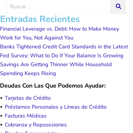
me and my family. All of this was
Search
SEA
possible because of J Miller, and I am
for:
forever grateful.
Entradas Recientes
Financial Leverage vs. Debt: How to Make Money
Work for You, Not Against You
Banks Tightened Credit Card Standards in the Latest
Fed Survey: What to Do If Your Balance Is Growing
Savings Are Getting Thinner While Household
Spending Keeps Rising
Deudas Con Las Que Podemos Ayudar:
Tarjetas de Crédito
Préstamos Personales y Líneas de Crédito
Facturas Médicas
Cobranza y Reposesiones