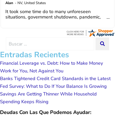
courteous, knowledgeable and are
Alan
-
NV
,
United States
dedicated to achieving debt relief and
It took some time do to many unforeseen
debt management unique to me and my
situations, government shutdowns, pandemic,
situation. Each person I have worked
illnesses, etc... but bottom line, all was resolved.
with since joining has given me solid
Thanks Lisa....
advice, great resource material, and
hope. I look forward to better days for
me and my family. All of this was
Search
SEA
possible because of J Miller, and I am
for:
forever grateful.
Entradas Recientes
Financial Leverage vs. Debt: How to Make Money
Work for You, Not Against You
Banks Tightened Credit Card Standards in the Latest
Fed Survey: What to Do If Your Balance Is Growing
Savings Are Getting Thinner While Household
Spending Keeps Rising
Deudas Con Las Que Podemos Ayudar: