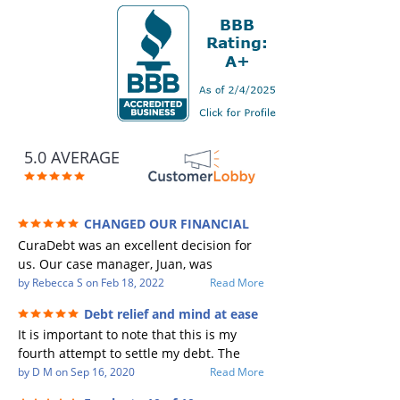
5.0 AVERAGE
CHANGED OUR FINANCIAL
FUTURE (credit 200 Points / 90 K in debt
CuraDebt was an excellent decision for
GONE)
us. Our case manager, Juan, was
incredible to work with. He and Julio
by
Rebecca S
on
Feb 18, 2022
Read More
were there every step of the way for us.
Debt relief and mind at ease
Every communication was quickly
It is important to note that this is my
responded to and all of our questions
fourth attempt to settle my debt. The
were answered. We were able to clear
first debt settlement company gave me
by
D M
on
Sep 16, 2020
Read More
up in excess of 90 K in debt in a few
bad advice, and I followed it. Now I have
years with a manageable payment.