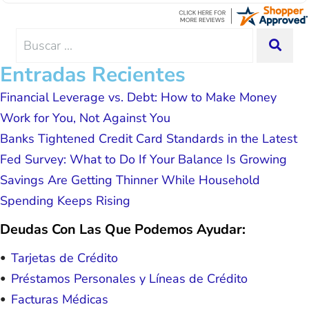
Thanks Lisa....
advice, great resource material, and
hope. I look forward to better days for
me and my family. All of this was
Search
SEA
possible because of J Miller, and I am
for:
forever grateful.
Entradas Recientes
Financial Leverage vs. Debt: How to Make Money
Work for You, Not Against You
Banks Tightened Credit Card Standards in the Latest
Fed Survey: What to Do If Your Balance Is Growing
Savings Are Getting Thinner While Household
Spending Keeps Rising
Deudas Con Las Que Podemos Ayudar:
Tarjetas de Crédito
Préstamos Personales y Líneas de Crédito
Facturas Médicas