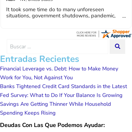
dedicated to achieving debt relief and
I recently paid off my consolidation with Curadebt
debt management unique to me and my
and it was a very good experience all the way
situation. Each person I have worked
around. I was assisted by a rep named Juan
with since joining has given me solid
Lemus, ext 204 and he was excellent throughout.
advice, great resource material, and
He answered all of my questions quickly and
hope. I look forward to better days for
made my experience effortless.
me and my family. All of this was
Search
SEA
possible because of J Miller, and I am
for:
forever grateful.
Entradas Recientes
Financial Leverage vs. Debt: How to Make Money
Work for You, Not Against You
Banks Tightened Credit Card Standards in the Latest
Fed Survey: What to Do If Your Balance Is Growing
Savings Are Getting Thinner While Household
Spending Keeps Rising
Deudas Con Las Que Podemos Ayudar: