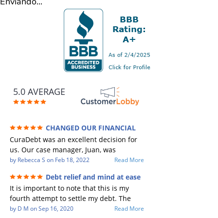
Enviando...
5.0 AVERAGE
CHANGED OUR FINANCIAL
FUTURE (credit 200 Points / 90 K in debt
CuraDebt was an excellent decision for
GONE)
us. Our case manager, Juan, was
incredible to work with. He and Julio
by
Rebecca S
on
Feb 18, 2022
Read More
were there every step of the way for us.
Debt relief and mind at ease
Every communication was quickly
It is important to note that this is my
responded to and all of our questions
fourth attempt to settle my debt. The
were answered. We were able to clear
first debt settlement company gave me
by
D M
on
Sep 16, 2020
Read More
up in excess of 90 K in debt in a few