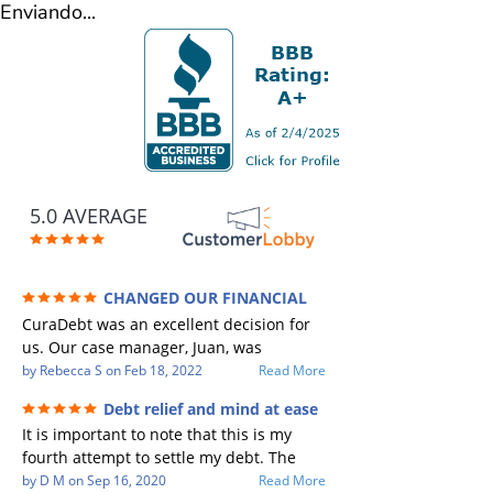
Enviando...
5.0 AVERAGE
CHANGED OUR FINANCIAL
FUTURE (credit 200 Points / 90 K in debt
CuraDebt was an excellent decision for
GONE)
us. Our case manager, Juan, was
incredible to work with. He and Julio
by
Rebecca S
on
Feb 18, 2022
Read More
were there every step of the way for us.
Debt relief and mind at ease
Every communication was quickly
It is important to note that this is my
responded to and all of our questions
fourth attempt to settle my debt. The
were answered. We were able to clear
first debt settlement company gave me
by
D M
on
Sep 16, 2020
Read More
up in excess of 90 K in debt in a few