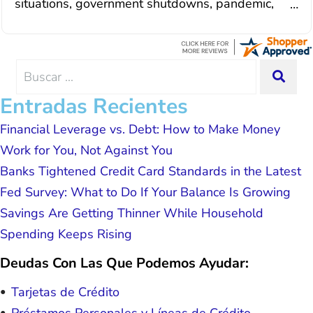
situations, government shutdowns, pandemic,
situation. Each person I have worked
illnesses, etc... but bottom line, all was resolved.
with since joining has given me solid
Thanks Lisa....
advice, great resource material, and
hope. I look forward to better days for
me and my family. All of this was
Search
SEA
possible because of J Miller, and I am
for:
forever grateful.
Entradas Recientes
Financial Leverage vs. Debt: How to Make Money
Work for You, Not Against You
Banks Tightened Credit Card Standards in the Latest
Fed Survey: What to Do If Your Balance Is Growing
Savings Are Getting Thinner While Household
Spending Keeps Rising
Deudas Con Las Que Podemos Ayudar:
Tarjetas de Crédito
Préstamos Personales y Líneas de Crédito