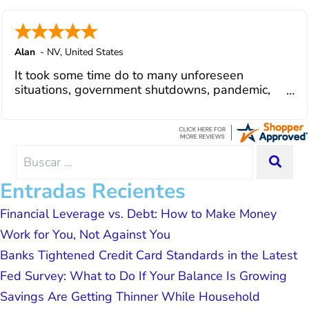
in modifying payments to meet my life
changes and challenges. Curadet has a
team of professionals who are
courteous, knowledgeable and are
Alan
-
NV
,
United States
dedicated to achieving debt relief and
It took some time do to many unforeseen
debt management unique to me and my
situations, government shutdowns, pandemic,
situation. Each person I have worked
illnesses, etc... but bottom line, all was resolved.
with since joining has given me solid
Thanks Lisa....
advice, great resource material, and
hope. I look forward to better days for
me and my family. All of this was
Search
SEA
possible because of J Miller, and I am
for:
forever grateful.
Entradas Recientes
Financial Leverage vs. Debt: How to Make Money
Work for You, Not Against You
Banks Tightened Credit Card Standards in the Latest
Fed Survey: What to Do If Your Balance Is Growing
Savings Are Getting Thinner While Household