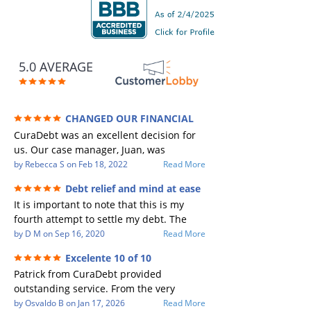
5.0 AVERAGE
CHANGED OUR FINANCIAL
FUTURE (credit 200 Points / 90 K in debt
CuraDebt was an excellent decision for
GONE)
us. Our case manager, Juan, was
incredible to work with. He and Julio
by
Rebecca S
on
Feb 18, 2022
Read More
were there every step of the way for us.
Debt relief and mind at ease
Every communication was quickly
It is important to note that this is my
responded to and all of our questions
fourth attempt to settle my debt. The
were answered. We were able to clear
first debt settlement company gave me
by
D M
on
Sep 16, 2020
Read More
up in excess of 90 K in debt in a few
bad advice, and I followed it. Now I have
years with a manageable payment.
Excelente 10 of 10
a debtor listing me as a charge off on my
CuraDebt gave us the opportunity to
Patrick from CuraDebt provided
credit report, even though they are paid
start over and do things the right way.
outstanding service. From the very
to date and I am making payments. The
The collection calls ALL stopped,
beginning, he was professional, patient,
by
Osvaldo B
on
Jan 17, 2026
Read More
second debt settlement company made
CuraDebt handled everything. We had