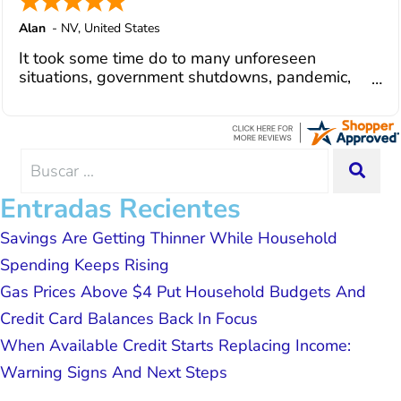
team of professionals who are
courteous, knowledgeable and are
Alan
-
NV
,
United States
dedicated to achieving debt relief and
It took some time do to many unforeseen
debt management unique to me and my
situations, government shutdowns, pandemic,
situation. Each person I have worked
illnesses, etc... but bottom line, all was resolved.
with since joining has given me solid
Thanks Lisa....
advice, great resource material, and
hope. I look forward to better days for
me and my family. All of this was
Search
SEA
possible because of J Miller, and I am
for:
forever grateful.
Entradas Recientes
Savings Are Getting Thinner While Household
Spending Keeps Rising
Gas Prices Above $4 Put Household Budgets And
Credit Card Balances Back In Focus
When Available Credit Starts Replacing Income:
Warning Signs And Next Steps