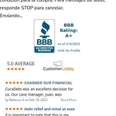
responde STOP para cancelar.
Enviando...
5.0 AVERAGE
CHANGED OUR FINANCIAL
FUTURE (credit 200 Points / 90 K in debt
CuraDebt was an excellent decision for
GONE)
us. Our case manager, Juan, was
incredible to work with. He and Julio
by
Rebecca S
on
Feb 18, 2022
Read More
were there every step of the way for us.
Debt relief and mind at ease
Every communication was quickly
It is important to note that this is my