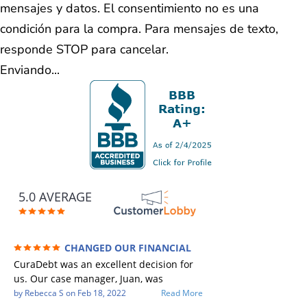
mensajes y datos. El consentimiento no es una
condición para la compra. Para mensajes de texto,
responde STOP para cancelar.
Enviando...
5.0 AVERAGE
CHANGED OUR FINANCIAL
FUTURE (credit 200 Points / 90 K in debt
CuraDebt was an excellent decision for
GONE)
us. Our case manager, Juan, was
incredible to work with. He and Julio
by
Rebecca S
on
Feb 18, 2022
Read More