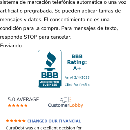
sistema de marcación telefónica automática o una voz
artificial o pregrabada. Se pueden aplicar tarifas de
mensajes y datos. El consentimiento no es una
condición para la compra. Para mensajes de texto,
responde STOP para cancelar.
Enviando...
5.0 AVERAGE
CHANGED OUR FINANCIAL
FUTURE (credit 200 Points / 90 K in debt
CuraDebt was an excellent decision for
GONE)