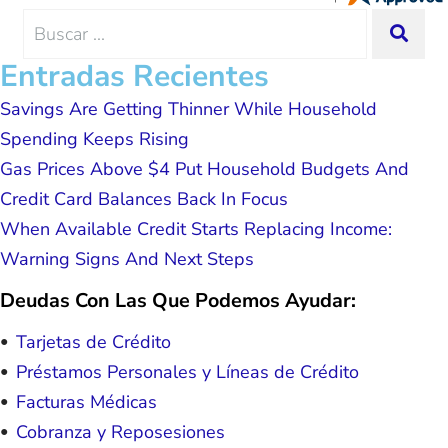
me and my family. All of this was
Search
SEA
possible because of J Miller, and I am
for:
forever grateful.
Entradas Recientes
Savings Are Getting Thinner While Household
Spending Keeps Rising
Gas Prices Above $4 Put Household Budgets And
Credit Card Balances Back In Focus
When Available Credit Starts Replacing Income:
Warning Signs And Next Steps
Deudas Con Las Que Podemos Ayudar:
Tarjetas de Crédito
Préstamos Personales y Líneas de Crédito
Facturas Médicas
Cobranza y Reposesiones