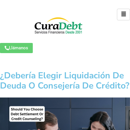
Llámanos
¿Debería Elegir Liquidación De
Deuda O Consejería De Crédito?