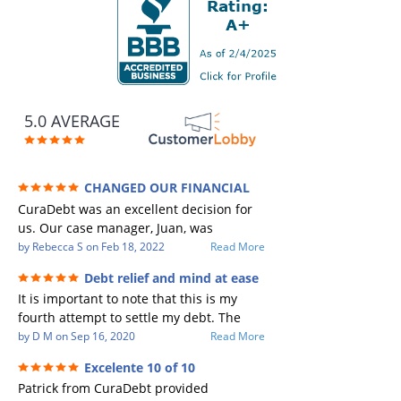
5.0 AVERAGE
CHANGED OUR FINANCIAL
FUTURE (credit 200 Points / 90 K in debt
CuraDebt was an excellent decision for
GONE)
us. Our case manager, Juan, was
incredible to work with. He and Julio
by
Rebecca S
on
Feb 18, 2022
Read More
were there every step of the way for us.
Debt relief and mind at ease
Every communication was quickly
It is important to note that this is my
responded to and all of our questions
fourth attempt to settle my debt. The
were answered. We were able to clear
first debt settlement company gave me
by
D M
on
Sep 16, 2020
Read More
up in excess of 90 K in debt in a few
bad advice, and I followed it. Now I have
years with a manageable payment.
Excelente 10 of 10
a debtor listing me as a charge off on my
CuraDebt gave us the opportunity to
Patrick from CuraDebt provided
credit report, even though they are paid
start over and do things the right way.