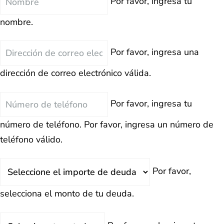
Por favor, ingresa tu
nombre.
Correo
Por favor, ingresa una
Electrónico
dirección de correo electrónico válida.
Teléfono
Por favor, ingresa tu
número de teléfono.
Por favor, ingresa un número de
teléfono válido.
Deuda
Por favor,
Total
selecciona el monto de tu deuda.
Estado