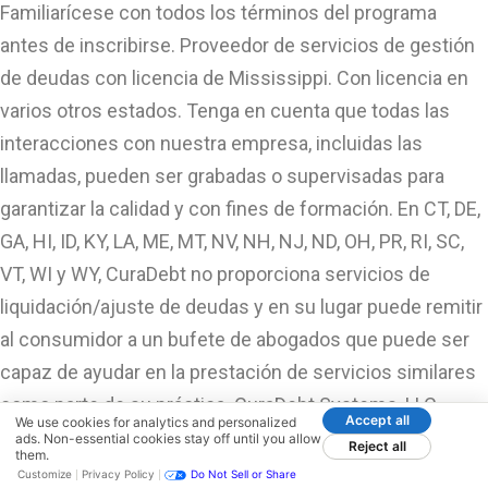
Familiarícese con todos los términos del programa
antes de inscribirse. Proveedor de servicios de gestión
de deudas con licencia de Mississippi. Con licencia en
varios otros estados. Tenga en cuenta que todas las
interacciones con nuestra empresa, incluidas las
llamadas, pueden ser grabadas o supervisadas para
garantizar la calidad y con fines de formación. En CT, DE,
GA, HI, ID, KY, LA, ME, MT, NV, NH, NJ, ND, OH, PR, RI, SC,
VT, WI y WY, CuraDebt no proporciona servicios de
liquidación/ajuste de deudas y en su lugar puede remitir
al consumidor a un bufete de abogados que puede ser
capaz de ayudar en la prestación de servicios similares
como parte de su práctica. CuraDebt Systems, LLC
Accept all
We use cookies for analytics and personalized
mantiene una política de no discriminación basada en
ads. Non-essential cookies stay off until you allow
Reject all
them.
raza, color, religión, sexo, estado civil, origen nacional o
Customize
Privacy Policy
Do Not Sell or Share