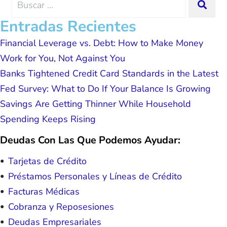
SEA
possible because of J Miller, and I am
for:
forever grateful.
Entradas Recientes
Financial Leverage vs. Debt: How to Make Money
Work for You, Not Against You
Banks Tightened Credit Card Standards in the Latest
Fed Survey: What to Do If Your Balance Is Growing
Savings Are Getting Thinner While Household
Spending Keeps Rising
Deudas Con Las Que Podemos Ayudar:
Tarjetas de Crédito
Préstamos Personales y Líneas de Crédito
Facturas Médicas
Cobranza y Reposesiones
Deudas Empresariales