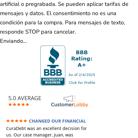
artificial o pregrabada. Se pueden aplicar tarifas de
mensajes y datos. El consentimiento no es una
condición para la compra. Para mensajes de texto,
responde STOP para cancelar.
Enviando...
5.0 AVERAGE
CHANGED OUR FINANCIAL
FUTURE (credit 200 Points / 90 K in debt
CuraDebt was an excellent decision for
GONE)
us. Our case manager, Juan, was