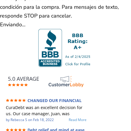
condición para la compra. Para mensajes de texto,
responde STOP para cancelar.
Enviando...
5.0 AVERAGE
CHANGED OUR FINANCIAL
FUTURE (credit 200 Points / 90 K in debt
CuraDebt was an excellent decision for
GONE)
us. Our case manager, Juan, was
incredible to work with. He and Julio
by
Rebecca S
on
Feb 18, 2022
Read More
were there every step of the way for us.
Debt relief and mind at ease