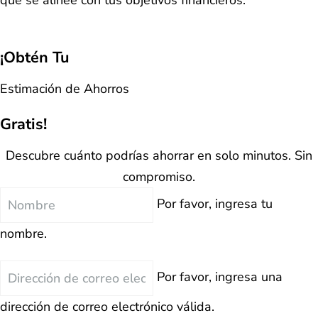
que se alinee con tus objetivos financieros.
¡Obtén Tu
Estimación de Ahorros
Gratis!
Descubre cuánto podrías ahorrar en solo minutos. Sin
compromiso.
Nombre
Por favor, ingresa tu
nombre.
Correo
Por favor, ingresa una
Electrónico
dirección de correo electrónico válida.