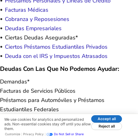
Préstamos Personales y Líneas de Crédito
Facturas Médicas
Cobranza y Reposesiones
Deudas Empresariales
Ciertas Deudas Aseguradas*
Ciertos Préstamos Estudiantiles Privados
Deuda con el IRS y Impuestos Atrasados
Deudas Con Las Que No Podemos Ayudar:
Demandas*
Facturas de Servicios Públicos
Préstamos para Automóviles y Préstamos
Estudiantiles Federales
Hipotecas o Préstamos Hipotecarios
Accept all
We use cookies for analytics and personalized
ads. Non-essential cookies stay off until you allow
Reject all
Otras Deudas Aseguradas
them.
Customize
Privacy Policy
Do Not Sell or Share