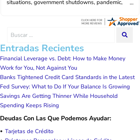
and it was a very good experience all the way
situation. Each person I have worked
around. I was assisted by a rep named Juan
with since joining has given me solid
Lemus, ext 204 and he was excellent throughout.
advice, great resource material, and
He answered all of my questions quickly and
hope. I look forward to better days for
made my experience effortless.
me and my family. All of this was
Search
SEA
possible because of J Miller, and I am
for:
forever grateful.
Entradas Recientes
Financial Leverage vs. Debt: How to Make Money
Work for You, Not Against You
Banks Tightened Credit Card Standards in the Latest
Fed Survey: What to Do If Your Balance Is Growing
Savings Are Getting Thinner While Household
Spending Keeps Rising
Deudas Con Las Que Podemos Ayudar:
Tarjetas de Crédito