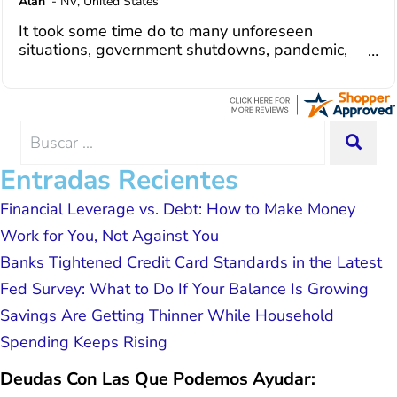
Alan
-
NV
,
United States
dedicated to achieving debt relief and
It took some time do to many unforeseen
debt management unique to me and my
situations, government shutdowns, pandemic,
situation. Each person I have worked
illnesses, etc... but bottom line, all was resolved.
with since joining has given me solid
Thanks Lisa....
advice, great resource material, and
hope. I look forward to better days for
me and my family. All of this was
Search
SEA
possible because of J Miller, and I am
for:
forever grateful.
Entradas Recientes
Financial Leverage vs. Debt: How to Make Money
Work for You, Not Against You
Banks Tightened Credit Card Standards in the Latest
Fed Survey: What to Do If Your Balance Is Growing
Savings Are Getting Thinner While Household
Spending Keeps Rising
Deudas Con Las Que Podemos Ayudar: