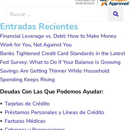
hope. I look forward to better days for
me and my family. All of this was
Search
SEA
possible because of J Miller, and I am
for:
forever grateful.
Entradas Recientes
Financial Leverage vs. Debt: How to Make Money
Work for You, Not Against You
Banks Tightened Credit Card Standards in the Latest
Fed Survey: What to Do If Your Balance Is Growing
Savings Are Getting Thinner While Household
Spending Keeps Rising
Deudas Con Las Que Podemos Ayudar:
Tarjetas de Crédito
Préstamos Personales y Líneas de Crédito
Facturas Médicas
Cobranza y Reposesiones