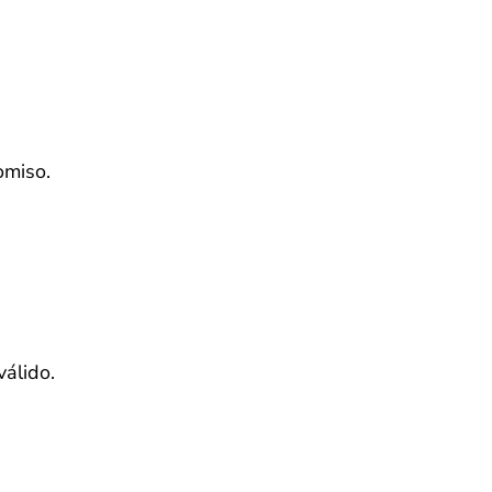
omiso.
válido.