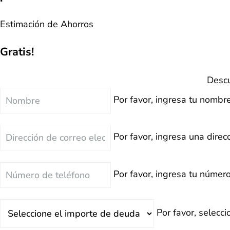
Estimación de Ahorros
Gratis!
Descu
Nombre
Por favor, ingresa tu nombre
Correo
Por favor, ingresa una direcc
Electrónico
Teléfono
Por favor, ingresa tu número
Deuda
Por favor, selecc
Total