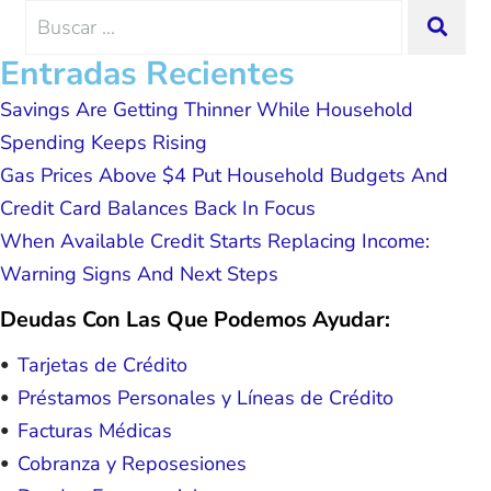
me and my family. All of this was
Search
SEA
possible because of J Miller, and I am
for:
forever grateful.
Entradas Recientes
Savings Are Getting Thinner While Household
Spending Keeps Rising
Gas Prices Above $4 Put Household Budgets And
Credit Card Balances Back In Focus
When Available Credit Starts Replacing Income:
Warning Signs And Next Steps
Deudas Con Las Que Podemos Ayudar:
Tarjetas de Crédito
Préstamos Personales y Líneas de Crédito
Facturas Médicas
Cobranza y Reposesiones