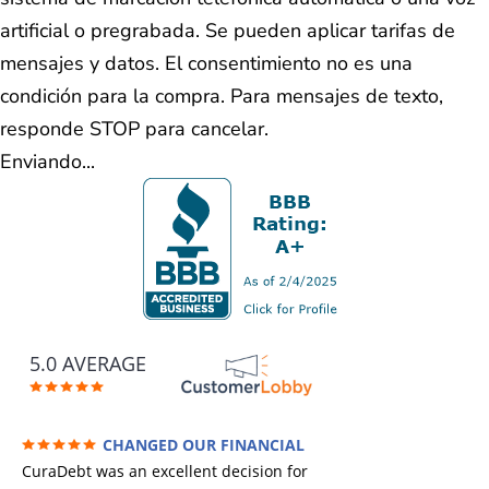
artificial o pregrabada. Se pueden aplicar tarifas de
mensajes y datos. El consentimiento no es una
condición para la compra. Para mensajes de texto,
responde STOP para cancelar.
Enviando...
5.0 AVERAGE
CHANGED OUR FINANCIAL
FUTURE (credit 200 Points / 90 K in debt
CuraDebt was an excellent decision for
GONE)