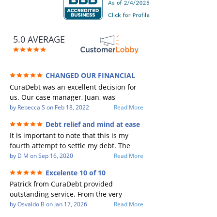
5.0 AVERAGE
CHANGED OUR FINANCIAL
FUTURE (credit 200 Points / 90 K in debt
CuraDebt was an excellent decision for
GONE)
us. Our case manager, Juan, was
incredible to work with. He and Julio
by
Rebecca S
on
Feb 18, 2022
Read More
were there every step of the way for us.
Debt relief and mind at ease
Every communication was quickly
It is important to note that this is my
responded to and all of our questions
fourth attempt to settle my debt. The
were answered. We were able to clear
first debt settlement company gave me
by
D M
on
Sep 16, 2020
Read More
up in excess of 90 K in debt in a few
bad advice, and I followed it. Now I have
years with a manageable payment.
Excelente 10 of 10
a debtor listing me as a charge off on my
CuraDebt gave us the opportunity to
Patrick from CuraDebt provided
credit report, even though they are paid
start over and do things the right way.
outstanding service. From the very
to date and I am making payments. The
The collection calls ALL stopped,
beginning, he was professional, patient,
by
Osvaldo B
on
Jan 17, 2026
Read More
second debt settlement company made
CuraDebt handled everything. We had
and extremely knowledgeable. He took
me feel very nervous and doubtful as