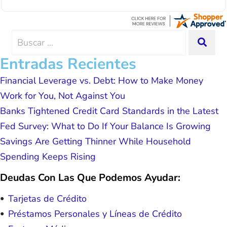
with since joining has given me solid
Lemus, ext 204 and he was excellent throughout.
advice, great resource material, and
He answered all of my questions quickly and
hope. I look forward to better days for
made my experience effortless.
me and my family. All of this was
Search
SEA
possible because of J Miller, and I am
for:
forever grateful.
Entradas Recientes
Financial Leverage vs. Debt: How to Make Money
Work for You, Not Against You
Banks Tightened Credit Card Standards in the Latest
Fed Survey: What to Do If Your Balance Is Growing
Savings Are Getting Thinner While Household
Spending Keeps Rising
Deudas Con Las Que Podemos Ayudar:
Tarjetas de Crédito
Préstamos Personales y Líneas de Crédito