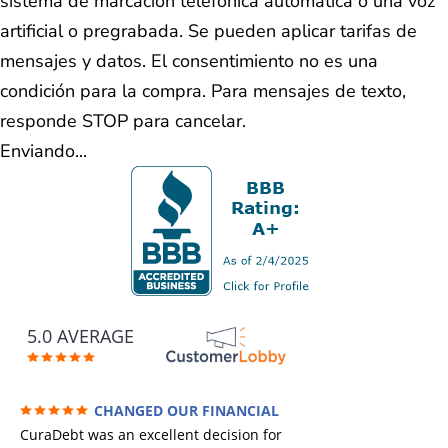
sistema de marcación telefónica automática o una voz
artificial o pregrabada. Se pueden aplicar tarifas de
mensajes y datos. El consentimiento no es una
condición para la compra. Para mensajes de texto,
responde STOP para cancelar.
Enviando...
5.0 AVERAGE
CHANGED OUR FINANCIAL
FUTURE (credit 200 Points / 90 K in debt
CuraDebt was an excellent decision for
GONE)