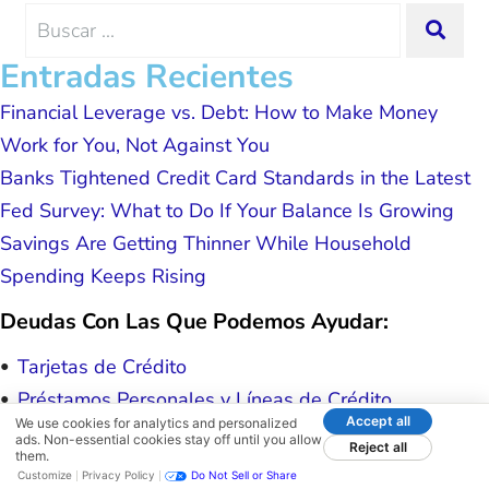
made my experience effortless.
me and my family. All of this was
Search
SEA
possible because of J Miller, and I am
for:
forever grateful.
Entradas Recientes
Financial Leverage vs. Debt: How to Make Money
Work for You, Not Against You
Banks Tightened Credit Card Standards in the Latest
Fed Survey: What to Do If Your Balance Is Growing
Savings Are Getting Thinner While Household
Spending Keeps Rising
Deudas Con Las Que Podemos Ayudar:
Tarjetas de Crédito
Préstamos Personales y Líneas de Crédito
Accept all
We use cookies for analytics and personalized
Facturas Médicas
ads. Non-essential cookies stay off until you allow
Reject all
them.
Cobranza y Reposesiones
Customize
Privacy Policy
Do Not Sell or Share