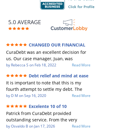
5.0 AVERAGE
CHANGED OUR FINANCIAL
FUTURE (credit 200 Points / 90 K in debt
CuraDebt was an excellent decision for
GONE)
us. Our case manager, Juan, was
incredible to work with. He and Julio
by
Rebecca S
on
Feb 18, 2022
Read More
were there every step of the way for us.
Debt relief and mind at ease
Every communication was quickly
It is important to note that this is my
responded to and all of our questions
fourth attempt to settle my debt. The
were answered. We were able to clear
first debt settlement company gave me
by
D M
on
Sep 16, 2020
Read More
up in excess of 90 K in debt in a few
bad advice, and I followed it. Now I have
years with a manageable payment.
Excelente 10 of 10
a debtor listing me as a charge off on my
CuraDebt gave us the opportunity to
Patrick from CuraDebt provided
credit report, even though they are paid
start over and do things the right way.
outstanding service. From the very
to date and I am making payments. The
The collection calls ALL stopped,
beginning, he was professional, patient,
by
Osvaldo B
on
Jan 17, 2026
Read More
second debt settlement company made
CuraDebt handled everything. We had
and extremely knowledgeable. He took
me feel very nervous and doubtful as
no lawsuits, no judgments the entire