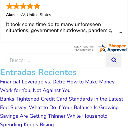
changes and challenges. Curadet has a
team of professionals who are
courteous, knowledgeable and are
Alan
-
NV
,
United States
dedicated to achieving debt relief and
It took some time do to many unforeseen
debt management unique to me and my
situations, government shutdowns, pandemic,
situation. Each person I have worked
illnesses, etc... but bottom line, all was resolved.
with since joining has given me solid
Thanks Lisa....
advice, great resource material, and
hope. I look forward to better days for
me and my family. All of this was
Search
SEA
possible because of J Miller, and I am
for:
forever grateful.
Entradas Recientes
Financial Leverage vs. Debt: How to Make Money
Work for You, Not Against You
Banks Tightened Credit Card Standards in the Latest
Fed Survey: What to Do If Your Balance Is Growing
Savings Are Getting Thinner While Household
Spending Keeps Rising