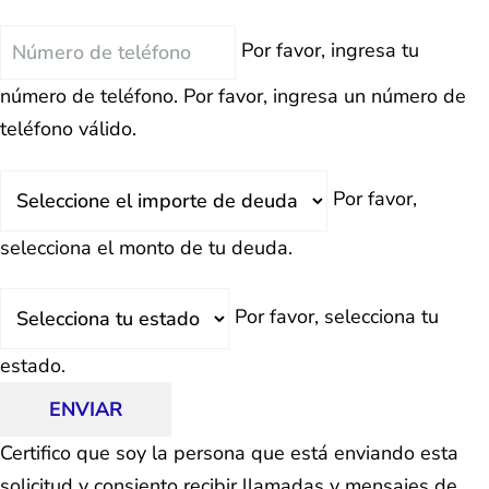
Teléfono
Por favor, ingresa tu
número de teléfono.
Por favor, ingresa un número de
teléfono válido.
Deuda
Por favor,
Total
selecciona el monto de tu deuda.
Estado
Por favor, selecciona tu
estado.
ENVIAR
Certifico que soy la persona que está enviando esta
solicitud y consiento recibir llamadas y mensajes de