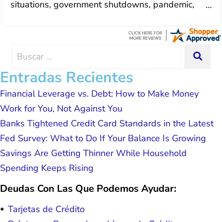
situations, government shutdowns, pandemic,
situation. Each person I have worked
illnesses, etc... but bottom line, all was resolved.
with since joining has given me solid
Thanks Lisa....
advice, great resource material, and
hope. I look forward to better days for
me and my family. All of this was
Search
SEA
possible because of J Miller, and I am
for:
forever grateful.
Entradas Recientes
Financial Leverage vs. Debt: How to Make Money
Work for You, Not Against You
Banks Tightened Credit Card Standards in the Latest
Fed Survey: What to Do If Your Balance Is Growing
Savings Are Getting Thinner While Household
Spending Keeps Rising
Deudas Con Las Que Podemos Ayudar:
Tarjetas de Crédito