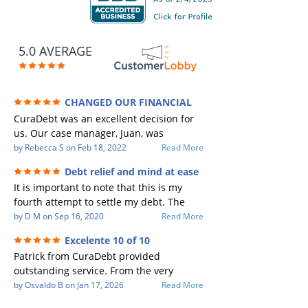
5.0 AVERAGE
CHANGED OUR FINANCIAL
FUTURE (credit 200 Points / 90 K in debt
CuraDebt was an excellent decision for
GONE)
us. Our case manager, Juan, was
incredible to work with. He and Julio
by
Rebecca S
on
Feb 18, 2022
Read More
were there every step of the way for us.
Debt relief and mind at ease
Every communication was quickly
It is important to note that this is my
responded to and all of our questions
fourth attempt to settle my debt. The
were answered. We were able to clear
first debt settlement company gave me
by
D M
on
Sep 16, 2020
Read More
up in excess of 90 K in debt in a few
bad advice, and I followed it. Now I have
years with a manageable payment.
Excelente 10 of 10
a debtor listing me as a charge off on my
CuraDebt gave us the opportunity to
Patrick from CuraDebt provided
credit report, even though they are paid
start over and do things the right way.
outstanding service. From the very
to date and I am making payments. The
The collection calls ALL stopped,
beginning, he was professional, patient,
by
Osvaldo B
on
Jan 17, 2026
Read More
second debt settlement company made
CuraDebt handled everything. We had
and extremely knowledgeable. He took
me feel very nervous and doubtful as
no lawsuits, no judgments the entire