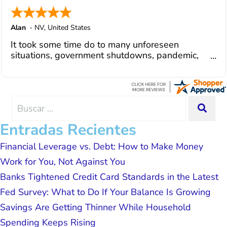
changes and challenges. Curadet has a
team of professionals who are
courteous, knowledgeable and are
Alan
-
NV
,
United States
dedicated to achieving debt relief and
It took some time do to many unforeseen
debt management unique to me and my
situations, government shutdowns, pandemic,
situation. Each person I have worked
illnesses, etc... but bottom line, all was resolved.
with since joining has given me solid
Thanks Lisa....
advice, great resource material, and
hope. I look forward to better days for
me and my family. All of this was
Search
SEA
possible because of J Miller, and I am
for:
forever grateful.
Entradas Recientes
Financial Leverage vs. Debt: How to Make Money
Work for You, Not Against You
Banks Tightened Credit Card Standards in the Latest
Fed Survey: What to Do If Your Balance Is Growing
Savings Are Getting Thinner While Household
Spending Keeps Rising