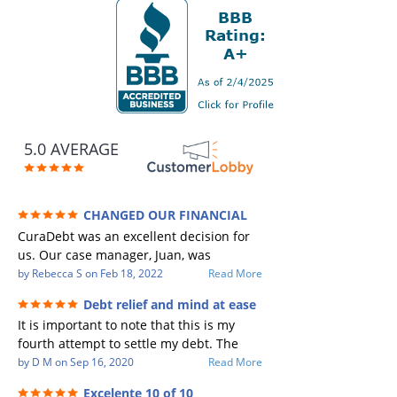
5.0 AVERAGE
CHANGED OUR FINANCIAL
FUTURE (credit 200 Points / 90 K in debt
CuraDebt was an excellent decision for
GONE)
us. Our case manager, Juan, was
incredible to work with. He and Julio
by
Rebecca S
on
Feb 18, 2022
Read More
were there every step of the way for us.
Debt relief and mind at ease
Every communication was quickly
It is important to note that this is my
responded to and all of our questions
fourth attempt to settle my debt. The
were answered. We were able to clear
first debt settlement company gave me
by
D M
on
Sep 16, 2020
Read More
up in excess of 90 K in debt in a few
bad advice, and I followed it. Now I have
years with a manageable payment.
Excelente 10 of 10