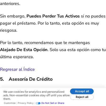
anteriores.
Sin embargo,
Puedes Perder Tus Activos
si no puedes
pagar el préstamo. Por lo tanto, esta opción es muy
riesgosa.
Por lo tanto, recomendamos que te mantengas
Alejado De Esta Opción
. Solo usa esta opción como tu
última esperanza.
Regresar al Índice
5. Asesoría De Crédito
Siempre que estás en problemas,
Buscas Consejo De
Accept all
We use cookies for analytics and personalized
ads. Non-essential cookies stay off until you allow
Reject all
Alguien Experimentado
. Lo mismo ocurre con las
them.
Customize
Privacy Policy
Do Not Sell or Share