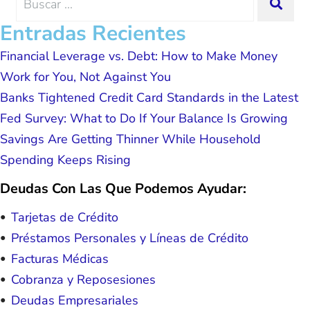
SEA
possible because of J Miller, and I am
for:
forever grateful.
Entradas Recientes
Financial Leverage vs. Debt: How to Make Money
Work for You, Not Against You
Banks Tightened Credit Card Standards in the Latest
Fed Survey: What to Do If Your Balance Is Growing
Savings Are Getting Thinner While Household
Spending Keeps Rising
Deudas Con Las Que Podemos Ayudar:
Tarjetas de Crédito
Préstamos Personales y Líneas de Crédito
Facturas Médicas
Cobranza y Reposesiones
Deudas Empresariales