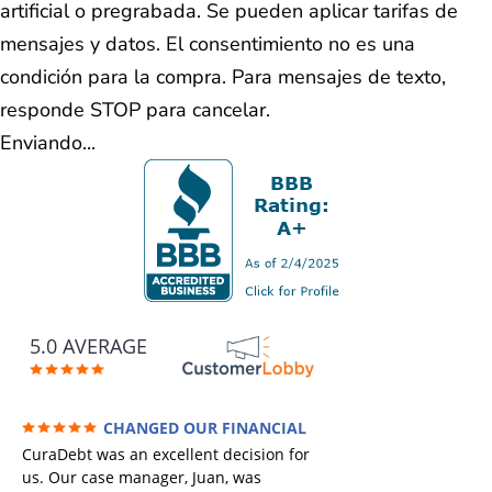
artificial o pregrabada. Se pueden aplicar tarifas de
mensajes y datos. El consentimiento no es una
condición para la compra. Para mensajes de texto,
responde STOP para cancelar.
Enviando...
5.0 AVERAGE
CHANGED OUR FINANCIAL
FUTURE (credit 200 Points / 90 K in debt
CuraDebt was an excellent decision for
GONE)
us. Our case manager, Juan, was