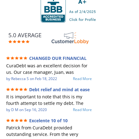
5.0 AVERAGE
CHANGED OUR FINANCIAL
FUTURE (credit 200 Points / 90 K in debt
CuraDebt was an excellent decision for
GONE)
us. Our case manager, Juan, was
incredible to work with. He and Julio
by
Rebecca S
on
Feb 18, 2022
Read More
were there every step of the way for us.
Debt relief and mind at ease
Every communication was quickly
It is important to note that this is my
responded to and all of our questions
fourth attempt to settle my debt. The
were answered. We were able to clear
first debt settlement company gave me
by
D M
on
Sep 16, 2020
Read More
up in excess of 90 K in debt in a few
bad advice, and I followed it. Now I have
years with a manageable payment.
Excelente 10 of 10
a debtor listing me as a charge off on my
CuraDebt gave us the opportunity to
Patrick from CuraDebt provided
credit report, even though they are paid
start over and do things the right way.
outstanding service. From the very
to date and I am making payments. The
The collection calls ALL stopped,