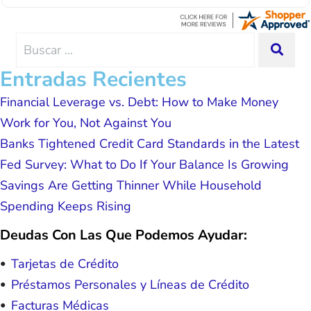
Thanks Lisa....
advice, great resource material, and
hope. I look forward to better days for
me and my family. All of this was
Search
SEA
possible because of J Miller, and I am
for:
forever grateful.
Entradas Recientes
Financial Leverage vs. Debt: How to Make Money
Work for You, Not Against You
Banks Tightened Credit Card Standards in the Latest
Fed Survey: What to Do If Your Balance Is Growing
Savings Are Getting Thinner While Household
Spending Keeps Rising
Deudas Con Las Que Podemos Ayudar:
Tarjetas de Crédito
Préstamos Personales y Líneas de Crédito
Facturas Médicas