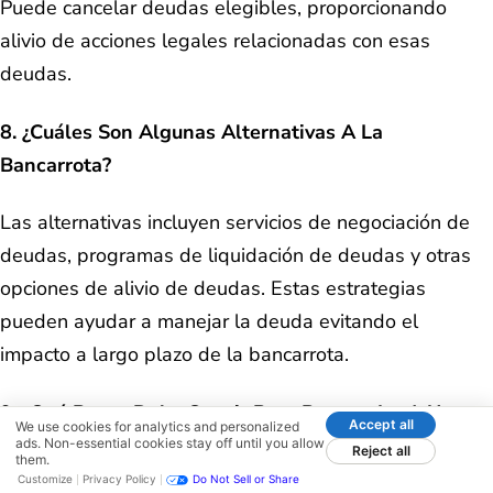
Puede cancelar deudas elegibles, proporcionando
alivio de acciones legales relacionadas con esas
deudas.
8. ¿Cuáles Son Algunas Alternativas A La
Bancarrota?
Las alternativas incluyen servicios de negociación de
deudas, programas de liquidación de deudas y otras
opciones de alivio de deudas. Estas estrategias
pueden ayudar a manejar la deuda evitando el
impacto a largo plazo de la bancarrota.
9. ¿Qué Pasos Debo Seguir Para Responder A Una
Accept all
We use cookies for analytics and personalized
Demanda Por Tarjeta De Crédito?
ads. Non-essential cookies stay off until you allow
Reject all
them.
Customize
Privacy Policy
Do Not Sell or Share