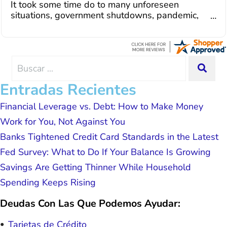
It took some time do to many unforeseen
debt management unique to me and my
situations, government shutdowns, pandemic,
situation. Each person I have worked
illnesses, etc... but bottom line, all was resolved.
with since joining has given me solid
Thanks Lisa....
advice, great resource material, and
hope. I look forward to better days for
me and my family. All of this was
Search
SEA
possible because of J Miller, and I am
for:
forever grateful.
Entradas Recientes
Financial Leverage vs. Debt: How to Make Money
Work for You, Not Against You
Banks Tightened Credit Card Standards in the Latest
Fed Survey: What to Do If Your Balance Is Growing
Savings Are Getting Thinner While Household
Spending Keeps Rising
Deudas Con Las Que Podemos Ayudar:
Tarjetas de Crédito