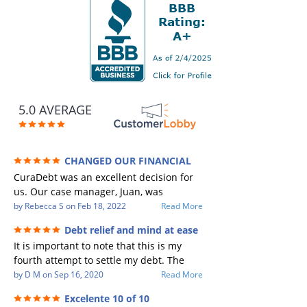
5.0 AVERAGE
CHANGED OUR FINANCIAL
FUTURE (credit 200 Points / 90 K in debt
CuraDebt was an excellent decision for
GONE)
us. Our case manager, Juan, was
incredible to work with. He and Julio
by
Rebecca S
on
Feb 18, 2022
Read More
were there every step of the way for us.
Debt relief and mind at ease
Every communication was quickly
It is important to note that this is my
responded to and all of our questions
fourth attempt to settle my debt. The
were answered. We were able to clear
first debt settlement company gave me
by
D M
on
Sep 16, 2020
Read More
up in excess of 90 K in debt in a few
bad advice, and I followed it. Now I have
years with a manageable payment.
Excelente 10 of 10
a debtor listing me as a charge off on my
CuraDebt gave us the opportunity to